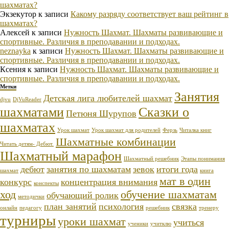
шахматах?
Экзекутор
к записи
Какому разряду соответствует ваш рейтинг в
шахматах?
Алексей
к записи
Нужность Шахмат. Шахматы развивающие и
спортивные. Различия в преподавании и подходах.
neznayka
к записи
Нужность Шахмат. Шахматы развивающие и
спортивные. Различия в преподавании и подходах.
Ксения
к записи
Нужность Шахмат. Шахматы развивающие и
спортивные. Различия в преподавании и подходах.
Метки
Занятия
Детская лига любителей шахмат
djvu
DjVuReader
шахматами
Сказки о
Петюня Шурупов
шахматах
Урок шахмат
Урок шахмат для родителей
Ферзь
Читалка книг
Шахматные комбинации
Читать детям- Дебют.
Шахматный марафон
Шахматный решебник
Этапы понимания
дебют
занятия по шахматам
зевок
итоги года
шахмат
книга
мат в один
конкурс
концентрация внимания
конспекты
ход
обучение шахматам
обучающий ролик
методички
план занятий
психология
связка
онлайн
педагогу
решебник
тренеру
турниры
уроки шахмат
учиться
ученики
учитклю