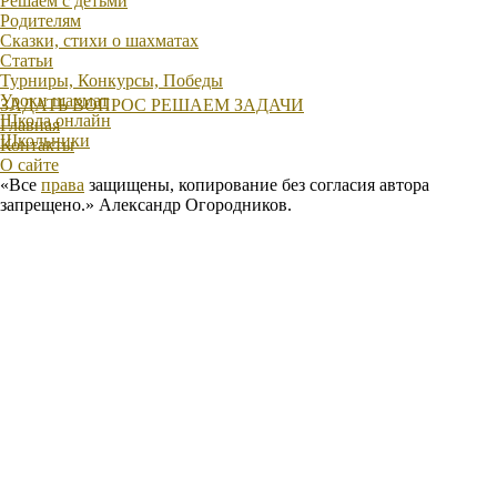
Решаем с детьми
Родителям
Сказки, стихи о шахматах
Статьи
Турниры, Конкурсы, Победы
Уроки шахмат
ЗАДАТЬ ВОПРОС
РЕШАЕМ ЗАДАЧИ
Школа онлайн
Главная
Школьники
Контакты
О сайте
«Все
права
защищены, копирование без согласия автора
запрещено.» Александр Огородников.