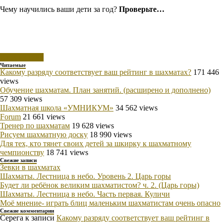
Чему научились ваши дети за год?
Проверьте…
Вход на сайт
Читаемые
Какому разряду соответствует ваш рейтинг в шахматах?
171 446
views
Обучение шахматам. План занятий. (расширено и дополнено)
57 309 views
Шахматная школа «УМНИКУМ»
34 562 views
Forum
21 661 views
Тренер по шахматам
19 628 views
Рисуем шахматную доску
18 990 views
Для тех, кто тянет своих детей за шкирку к шахматному
чемпионству
18 741 views
Свежие записи
Зевки в шахматах
Шахматы. Лестница в небо. Уровень 2. Царь горы
Будет ли ребёнок великим шахматистом? ч. 2. (Царь горы)
Шахматы. Лестница в небо. Часть первая. Куличи
Моё мнение- играть блиц маленьким шахматистам очень опасно
Свежие комментарии
Серега
к записи
Какому разряду соответствует ваш рейтинг в