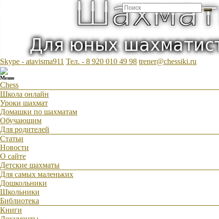
Skype - atavisma911
Тел. - 8 920 010 49 98
trener@chessiki.ru
Шахматы для детей
Меню
Chess
Шахматы для детей. Обучение шахматам дошкольников и
Школа онлайн
Уроки шахмат
младших школьников
Домашки по шахматам
Обучающим
Для родителей
Статьи
Новости
О сайте
Детские шахматы
Для самых маленьких
Дошкольники
Школьники
Библиотека
Книги
Документы