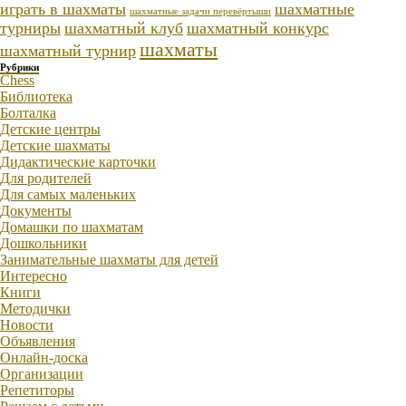
играть в шахматы
шахматные
шахматные задачи перевёртыши
турниры
шахматный клуб
шахматный конкурс
шахматы
шахматный турнир
Рубрики
Chess
Библиотека
Болталка
Детские центры
Детские шахматы
Дидактические карточки
Для родителей
Для самых маленьких
Документы
Домашки по шахматам
Дошкольники
Занимательные шахматы для детей
Интересно
Книги
Методички
Новости
Объявления
Онлайн-доска
Организации
Репетиторы