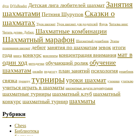
Занятия
Детская лига любителей шахмат
djvu
DjVuReader
шахматами
Сказки о
Петюня Шурупов
шахматах
Урок шахмат
Урок шахмат для родителей
Ферзь
Читалка книг
Шахматные комбинации
Читать детям- Дебют.
Шахматный марафон
Шахматный решебник
Этапы
дебют
занятия по шахматам
зевок
итоги
понимания шахмат
мат в
года
конкурс
концентрация внимания
книга
конспекты
один ход
обучение
обучающий ролик
методички
шахматам
план занятий
психология
онлайн
педагогу
решебник
турниры
уроки шахмат
связка
тренеру
ученики
учитклю
учиться играть в шахматы
шахматные задачи перевёртыши
шахматные турниры
шахматный клуб
шахматный
шахматы
конкурс
шахматный турнир
Рубрики
Chess
Библиотека