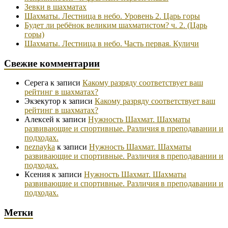
Зевки в шахматах
Шахматы. Лестница в небо. Уровень 2. Царь горы
Будет ли ребёнок великим шахматистом? ч. 2. (Царь
горы)
Шахматы. Лестница в небо. Часть первая. Куличи
Свежие комментарии
Серега
к записи
Какому разряду соответствует ваш
рейтинг в шахматах?
Экзекутор
к записи
Какому разряду соответствует ваш
рейтинг в шахматах?
Алексей
к записи
Нужность Шахмат. Шахматы
развивающие и спортивные. Различия в преподавании и
подходах.
neznayka
к записи
Нужность Шахмат. Шахматы
развивающие и спортивные. Различия в преподавании и
подходах.
Ксения
к записи
Нужность Шахмат. Шахматы
развивающие и спортивные. Различия в преподавании и
подходах.
Метки