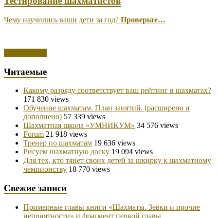
Тестирование шахматистов
Чему научились ваши дети за год?
Проверьте…
Вход на сайт
Читаемые
Какому разряду соответствует ваш рейтинг в шахматах?
171 830 views
Обучение шахматам. План занятий. (расширено и
дополнено)
57 339 views
Шахматная школа «УМНИКУМ»
34 576 views
Forum
21 918 views
Тренер по шахматам
19 636 views
Рисуем шахматную доску
19 094 views
Для тех, кто тянет своих детей за шкирку к шахматному
чемпионству
18 770 views
Свежие записи
Примерные главы книги «Шахматы. Зевки и прочие
неприятности» и фрагмент первой главы