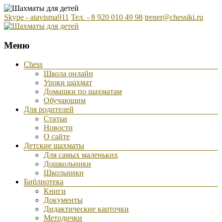
Skype - atavisma911
Тел. - 8 920 010 49 98
trener@chessiki.ru
Шахматы для детей. Обучение шахматам дошкольников и
Шахматы для детей
Меню
младших школьников
Chess
Школа онлайн
Уроки шахмат
Домашки по шахматам
Обучающим
Для родителей
Статьи
Новости
О сайте
Детские шахматы
Для самых маленьких
Дошкольники
Школьники
Библиотека
Книги
Документы
Дидактические карточки
Методички