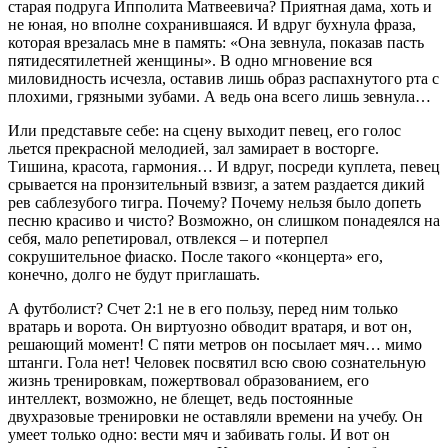
старая подруга Ипполита Матвеевича? Приятная дама, хоть и
не юная, но вполне сохранившаяся. И вдруг бухнула фраза,
которая врезалась мне в память: «Она зевнула, показав пасть
пятидесятилетней женщины». В одно мгновение вся
миловидность исчезла, оставив лишь образ распахнутого рта с
плохими, грязными зубами. А ведь она всего лишь зевнула…
Или представьте себе: на сцену выходит певец, его голос
льется прекрасной мелодией, зал замирает в восторге.
Тишина, красота, гармония… И вдруг, посреди куплета, певец
срывается на пронзительный взвизг, а затем раздается дикий
рев саблезубого тигра. Почему? Почему нельзя было допеть
песню красиво и чисто? Возможно, он слишком понадеялся на
себя, мало репетировал, отвлекся – и потерпел
сокрушительное фиаско. После такого «концерта» его,
конечно, долго не будут приглашать.
А футболист? Счет 2:1 не в его пользу, перед ним только
вратарь и ворота. Он виртуозно обводит вратаря, и вот он,
решающий момент! С пяти метров он посылает мяч… мимо
штанги. Гола нет! Человек посвятил всю свою сознательную
жизнь тренировкам, пожертвовал образованием, его
интеллект, возможно, не блещет, ведь постоянные
двухразовые тренировки не оставляли времени на учебу. Он
умеет только одно: вести мяч и забивать голы. И вот он